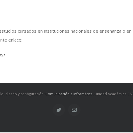
 estudios cursados en instituciones nacionales de enseñanza o en 
nte enlace:
as/
lo, diseño y configuración:
Comunicación e Informática
, Unidad Académica CSE
Twitter
Correo
electrónico