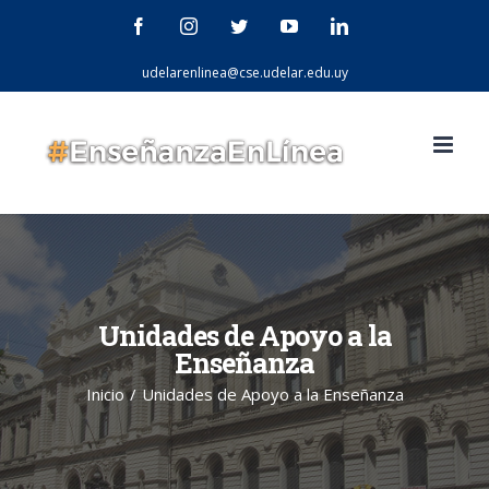
Saltar
Facebook
Instagram
Twitter
YouTube
LinkedIn
al
udelarenlinea@cse.udelar.edu.uy
contenido
Unidades de Apoyo a la
Enseñanza
Inicio
/
Unidades de Apoyo a la Enseñanza