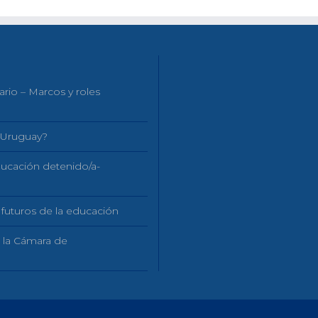
ario – Marcos y roles
n Uruguay?
educación detenido/a-
 futuros de la educación
n la Cámara de