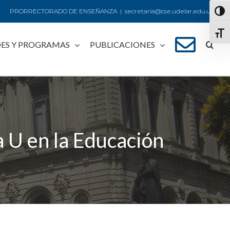
PRORRECTORADO DE ENSEÑANZA
|
secretaria@cse.udelar.edu.uy
Alte
Alte
ES Y PROGRAMAS
PUBLICACIONES
ía U en la Educación