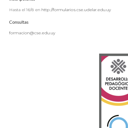
Hasta el 16/8 en
http://formularios.cse.udelar.edu.uy
Consultas
formacion@cse.edu.uy