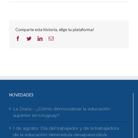
Comparte esta historia, elige tu plataforma!
Facebook
Twitter
LinkedIn
Correo
electrónico
NOVEDADES
La Diaria – ¿Cómo democratizar la educación
superior en Uruguay?
1 de agosto: Día del trabajador y de la trabajadora
de la educación detenido/a-desaparecido/a