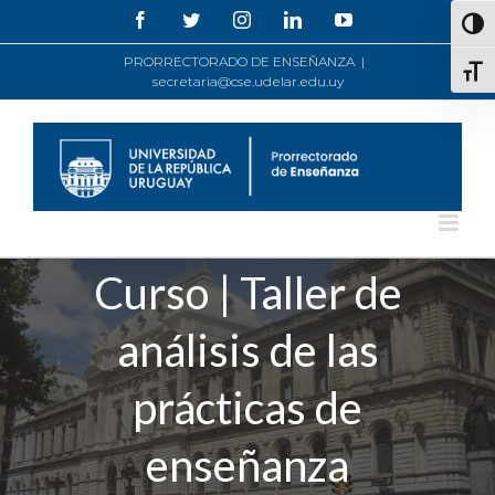
Saltar
Facebook
Twitter
Instagram
LinkedIn
YouTube
Alte
al
contenido
PRORRECTORADO DE ENSEÑANZA
|
Alte
secretaria@cse.udelar.edu.uy
Curso | Taller de
análisis de las
prácticas de
enseñanza