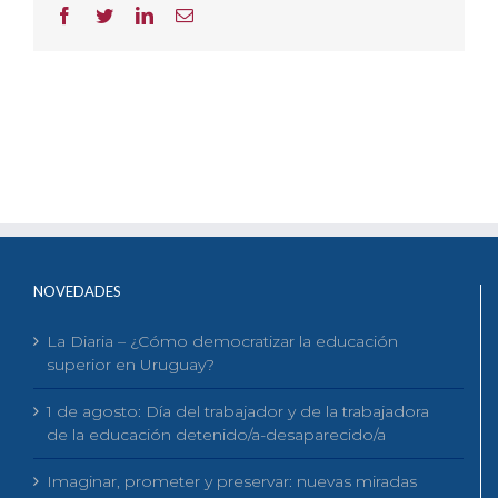
Facebook
Twitter
LinkedIn
Correo
electrónico
NOVEDADES
La Diaria – ¿Cómo democratizar la educación
superior en Uruguay?
1 de agosto: Día del trabajador y de la trabajadora
de la educación detenido/a-desaparecido/a
Imaginar, prometer y preservar: nuevas miradas