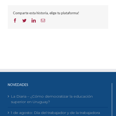
Comparte esta historia, elige tu plataforma!
Facebook
Twitter
LinkedIn
Correo
electrónico
NOVEDADES
La Diaria – ¿Cómo democratizar la educación
superior en Uruguay?
1 de agosto: Día del trabajador y de la trabajadora