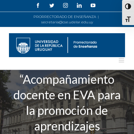
Saltar
Facebook
Twitter
Instagram
LinkedIn
YouTube
Alte
al
contenido
PRORRECTORADO DE ENSEÑANZA
|
Alte
secretaria@cse.udelar.edu.uy
“Acompañamiento
docente en EVA para
la promoción de
aprendizajes