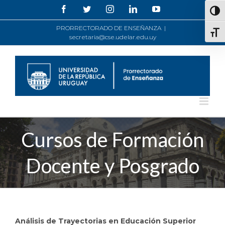
Saltar
Facebook
Twitter
Instagram
LinkedIn
YouTube
Alte
al
contenido
PRORRECTORADO DE ENSEÑANZA
|
Alte
secretaria@cse.udelar.edu.uy
Cursos de Formación
Docente y Posgrado
Análisis de Trayectorias en Educación Superior