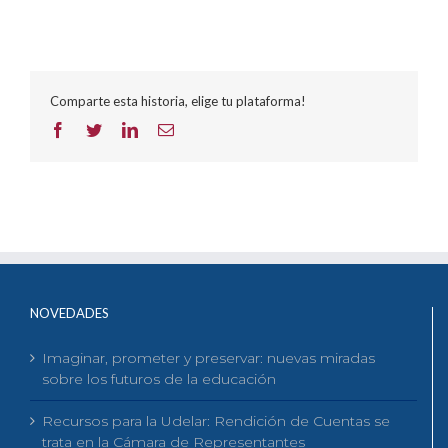
Comparte esta historia, elige tu plataforma!
Facebook
Twitter
LinkedIn
Correo
electrónico
NOVEDADES
Imaginar, prometer y preservar: nuevas miradas
sobre los futuros de la educación
Recursos para la Udelar: Rendición de Cuentas se
trata en la Cámara de Representantes