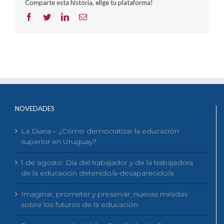
Comparte esta historia, elige tu plataforma!
Facebook
Twitter
LinkedIn
Correo
electrónico
NOVEDADES
La Diaria – ¿Cómo democratizar la educación
superior en Uruguay?
1 de agosto: Día del trabajador y de la trabajadora
de la educación detenido/a-desaparecido/a
Imaginar, prometer y preservar: nuevas miradas
sobre los futuros de la educación