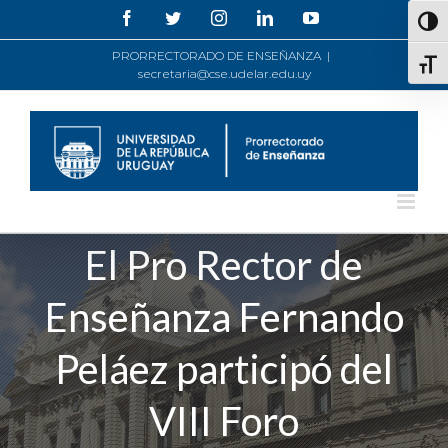
Saltar
Facebook
Twitter
Instagram
LinkedIn
YouTube
Alte
al
contenido
PRORRECTORADO DE ENSEÑANZA
|
Alte
secretaria@cse.udelar.edu.uy
El Pro Rector de
Enseñanza Fernando
Peláez participó del
VIII Foro