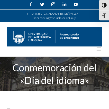
Saltar
Facebook
Twitter
Instagram
LinkedIn
YouTube
Alte
al
contenido
PRORRECTORADO DE ENSEÑANZA
|
Alte
secretaria@cse.udelar.edu.uy
Conmemoración del
«Día del idioma»