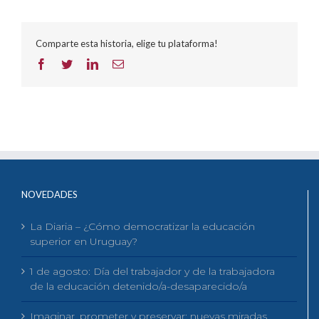
Comparte esta historia, elige tu plataforma!
Facebook
Twitter
LinkedIn
Correo
electrónico
NOVEDADES
La Diaria – ¿Cómo democratizar la educación
superior en Uruguay?
1 de agosto: Día del trabajador y de la trabajadora
de la educación detenido/a-desaparecido/a
Imaginar, prometer y preservar: nuevas miradas