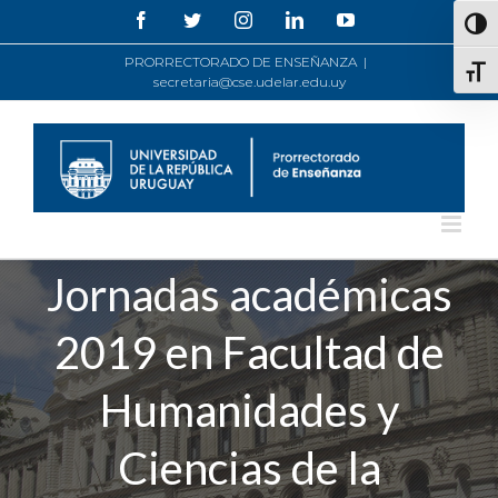
Saltar
Facebook
Twitter
Instagram
LinkedIn
YouTube
Alte
al
contenido
PRORRECTORADO DE ENSEÑANZA
|
Alte
secretaria@cse.udelar.edu.uy
Jornadas académicas
2019 en Facultad de
Humanidades y
Ciencias de la