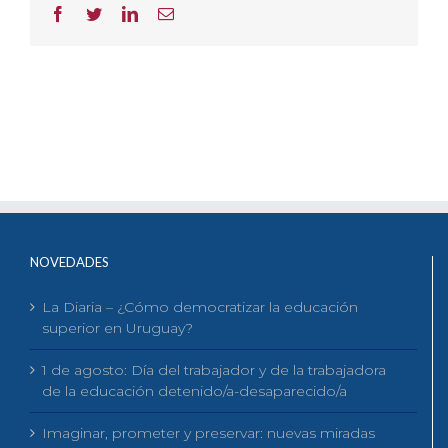
Facebook
Twitter
LinkedIn
Correo
electrónico
NOVEDADES
La Diaria – ¿Cómo democratizar la educación
superior en Uruguay?
1 de agosto: Día del trabajador y de la trabajadora
de la educación detenido/a-desaparecido/a
Imaginar, prometer y preservar: nuevas miradas