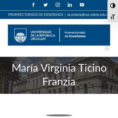
Saltar
Facebook
Twitter
Instagram
LinkedIn
YouTube
Altern
al
contenido
PRORRECTORADO DE ENSEÑANZA
|
secretaria@cse.udelar.edu.uy
Alter
María Virginia Ticino
Franzia