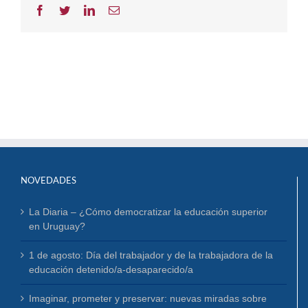
Facebook
Twitter
LinkedIn
Correo
electrónico
NOVEDADES
La Diaria – ¿Cómo democratizar la educación superior
en Uruguay?
1 de agosto: Día del trabajador y de la trabajadora de la
educación detenido/a-desaparecido/a
Imaginar, prometer y preservar: nuevas miradas sobre