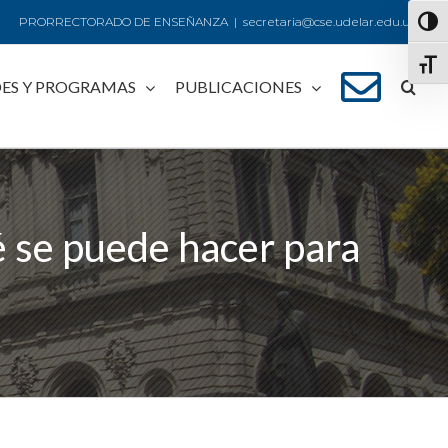
PRORRECTORADO DE ENSEÑANZA
|
secretaria@cse.udelar.edu.uy
Alte
Alte
ES Y PROGRAMAS
PUBLICACIONES
é se puede hacer para