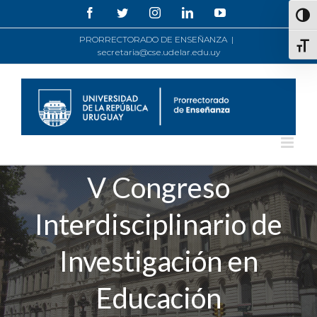
Saltar
Facebook
Twitter
Instagram
LinkedIn
YouTube
Alte
al
contenido
PRORRECTORADO DE ENSEÑANZA
|
Alte
secretaria@cse.udelar.edu.uy
V Congreso
Interdisciplinario de
Investigación en
Educación