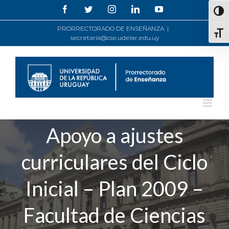
Saltar
Facebook
Twitter
Instagram
LinkedIn
YouTube
Alte
al
contenido
PRORRECTORADO DE ENSEÑANZA
|
Alte
secretaria@cse.udelar.edu.uy
Apoyo a ajustes
curriculares del Ciclo
Inicial – Plan 2009 –
Facultad de Ciencias