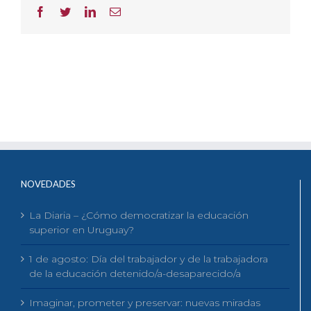
Facebook
Twitter
LinkedIn
Correo
electrónico
NOVEDADES
La Diaria – ¿Cómo democratizar la educación
superior en Uruguay?
1 de agosto: Día del trabajador y de la trabajadora
de la educación detenido/a-desaparecido/a
Imaginar, prometer y preservar: nuevas miradas