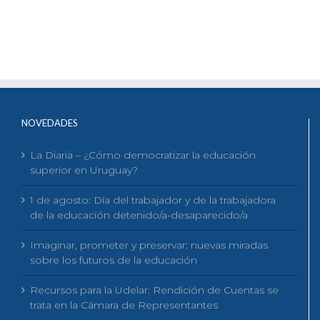
NOVEDADES
La Diaria – ¿Cómo democratizar la educación
superior en Uruguay?
1 de agosto: Día del trabajador y de la trabajadora
de la educación detenido/a-desaparecido/a
Imaginar, prometer y preservar: nuevas miradas
sobre los futuros de la educación
Recursos para la Udelar: Rendición de Cuentas se
trata en la Cámara de Representantes