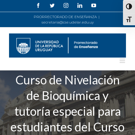
Saltar
Facebook
Twitter
Instagram
LinkedIn
YouTube
Alte
al
contenido
PRORRECTORADO DE ENSEÑANZA
|
Alte
secretaria@cse.udelar.edu.uy
Curso de Nivelación
de Bioquímica y
tutoría especial para
estudiantes del Curso