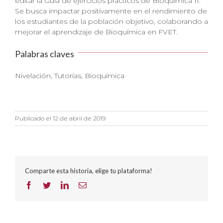
editar la Guía de ejercicios prácticos de Bioquímica II.
Se busca impactar positivamente en el rendimiento de
los estudiantes de la población objetivo, colaborando a
mejorar el aprendizaje de Bioquímica en FVET.
Palabras claves
Nivelación, Tutorías, Bioquímica
Publicado el 12 de abril de 2019
Comparte esta historia, elige tu plataforma!
Facebook
Twitter
LinkedIn
Correo
electrónico