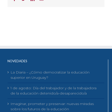
electrónico
NOVEDADES
La Diaria – ¿Cómo democratizar la educación
superior en Uruguay?
1 de agosto: Día del trabajador y de la trabajadora
de la educación detenido/a-desaparecido/a
Imaginar, prometer y preservar: nuevas miradas
sobre los futuros de la educación