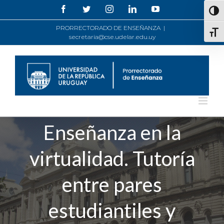
Saltar
Facebook
Twitter
Instagram
LinkedIn
YouTube
Alte
al
contenido
PRORRECTORADO DE ENSEÑANZA
|
Alte
secretaria@cse.udelar.edu.uy
Enseñanza en la
virtualidad. Tutoría
entre pares
estudiantiles y