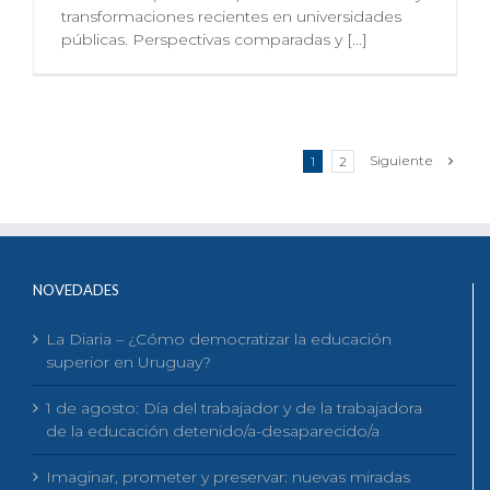
transformaciones recientes en universidades
públicas. Perspectivas comparadas y [...]
Siguiente
1
2
NOVEDADES
La Diaria – ¿Cómo democratizar la educación
superior en Uruguay?
1 de agosto: Día del trabajador y de la trabajadora
de la educación detenido/a-desaparecido/a
Imaginar, prometer y preservar: nuevas miradas