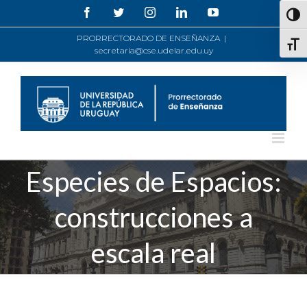
Saltar
Facebook
Twitter
Instagram
LinkedIn
YouTube
Alte
al
contenido
PRORRECTORADO DE ENSEÑANZA
|
Alte
secretaria@cse.udelar.edu.uy
Especies de Espacios:
construcciones a
escala real