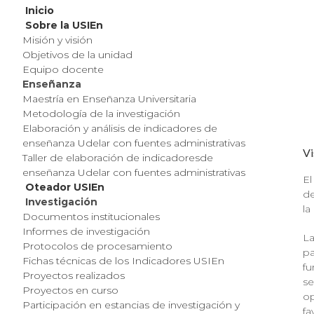
Inicio
Sobre la USIEn
Misión y visión
Objetivos de la unidad
Equipo docente
Enseñanza
Maestría en Enseñanza Universitaria
Metodología de la investigación
Elaboración y análisis de indicadores de
enseñanza Udelar con fuentes administrativas
Vi
Taller de elaboración de indicadoresde
enseñanza Udelar con fuentes administrativas
El
Oteador USIEn
de
Investigación
la
Documentos institucionales
Informes de investigación
La
Protocolos de procesamiento
pa
Fichas técnicas de los Indicadores USIEn
fu
Proyectos realizados
se
Proyectos en curso
op
Participación en estancias de investigación y
fa