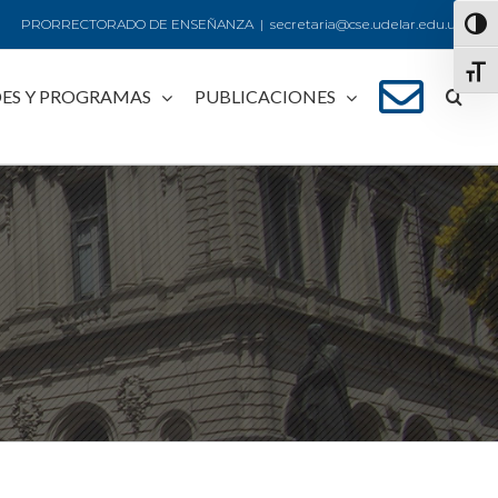
PRORRECTORADO DE ENSEÑANZA
|
secretaria@cse.udelar.edu.uy
Alte
Alte
ES Y PROGRAMAS
PUBLICACIONES