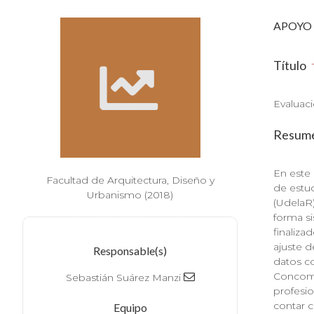
APOYO 
Título
Evaluaci
Resum
En este 
Facultad de Arquitectura, Diseño y
de estud
Urbanismo (2018)
(UdelaR)
forma si
finaliza
ajuste d
Responsable(s)
datos co
Concomi
Sebastián Suárez Manzi
profesio
contar c
Equipo