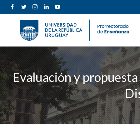
Saltar
Facebook
Twitter
Instagram
LinkedIn
YouTube
al
contenido
Evaluación y propuesta 
Di