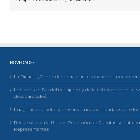
NOVEDADES
La Diaria – ¿Cómo democratizar la educación superior e
1 de agosto: Día del trabajador y de la trabajadora de la 
desaparecido/a
Imaginar, prometer y preservar: nuevas miradas sobre los
Recursos para la Udelar: Rendición de Cuentas se trata e
Representantes