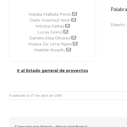
Palabra
Natalia Mallada Perez
Darío Invernizzi Nion
Diseño, 
Mónica Farkas
Lucas Giono
Daniela Elisa Olivares
Viviana De Lima Tejera
Matilde Rosello
Ir al listado general de proyectos
Publicado el 27 de abril de 2019
Comparte esta historia, elige tu plataforma!