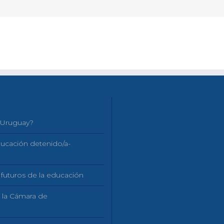
n Uruguay?
educación detenido/a-
 futuros de la educación
n la Cámara de