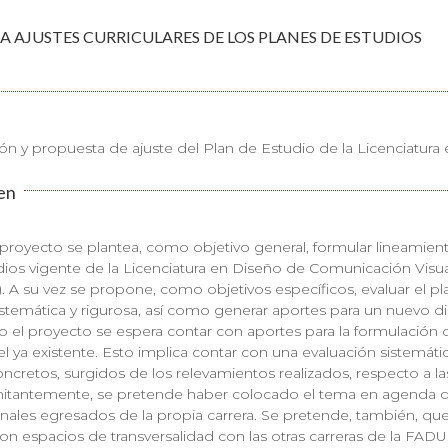
A AJUSTES CURRICULARES DE LOS PLANES DE ESTUDIOS
ón y propuesta de ajuste del Plan de Estudio de la Licenciatur
en
proyecto se plantea, como objetivo general, formular lineamien
ios vigente de la Licenciatura en Diseño de Comunicación Visua
. A su vez se propone, como objetivos específicos, evaluar el p
stemática y rigurosa, así como generar aportes para un nuevo di
do el proyecto se espera contar con aportes para la formulación d
el ya existente. Esto implica contar con una evaluación sistemáti
ncretos, surgidos de los relevamientos realizados, respecto a l
tantemente, se pretende haber colocado el tema en agenda de 
nales egresados de la propia carrera. Se pretende, también, que 
on espacios de transversalidad con las otras carreras de la FADU