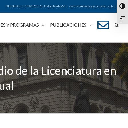
PRORRECTORADO DE ENSEÑANZA
|
secretaria@cse.udelar.edu.uy
Alte
Alte
ES Y PROGRAMAS
PUBLICACIONES
io de la Licenciatura en
ual